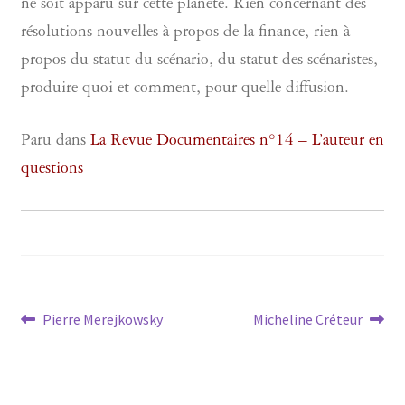
ne soit apparu sur cette planète. Rien concernant des
résolutions nouvelles à propos de la finance, rien à
propos du statut du scénario, du statut des scénaristes,
produire quoi et comment, pour quelle diffusion.
Paru dans
La Revue Documentaires n°14 – L’auteur en
questions
Navigation
Article
Article
Pierre Merejkowsky
Micheline Créteur
précédent :
suivant :
de
l’article