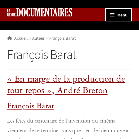
Aller
Aller
Menu
à
au
la
contenu
Accueil
navigation
Accueil
Auteur
François Barat
Qui sommes nous ?
Ouvrir
le
François Barat
Collection
menu
enfant
Contributions
Ouvrir
le
« En marge de la production de
Boutique
Ouvrir
menu
le
enfant
tout repos », André Breton
menu
enfant
François Barat
Les fêtes du centenaire de l’invention du cinéma
viennent de se terminer sans que rien de bien nouveau