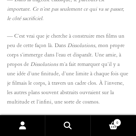
—
Dans la tragédie classique, le parcours est
important. Ce n’est pas seulement ce qui va se passer,
le côté sacrificiel
.
— C’est vrai que je cherche à construire mes films un
peu de cette façon là. Dans
Dissolutions
, mon propre
corps s’immerge dans l’eau et disparaît. Une amie, à
propos de
Dissolutions
m’a fait remarquer qu’il y a
une idée d’une finitude, d’une limite à chaque fois que
je filmais le corps, à travers un cadre clos. À l’inverse,
les autres plans souvent abstraits ouvraient sur la
multitude et l’infini, une sorte de cosmos.
—
L’infinité et la multitude, quand tu filmes l’eau et
0
Recherche
Recherche
les nuages, on la voit bien, mais quand tu filmes les