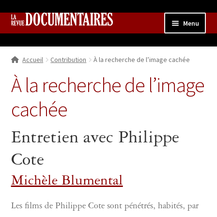
Aller
Aller
Menu
à
au
la
contenu
Accueil
navigation
Accueil
Contribution
À la recherche de l’image cachée
Qui sommes nous ?
Ouvrir
le
À la recherche de l’image
Collection
menu
enfant
cachée
Contributions
Ouvrir
le
Boutique
Ouvrir
menu
Entretien avec Philippe
le
enfant
menu
Cote
enfant
Michèle Blumental
Les films de Philippe Cote sont pénétrés, habités, par