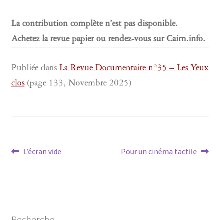
La contribution complète n’est pas disponible.
Achetez la revue papier ou rendez-vous sur Cairn.info.
Publiée dans
La Revue Documentaire n°35 – Les Yeux
clos
(page 133, Novembre 2025)
Navigation
Article
Article
L’écran vide
Pour un cinéma tactile
précédent :
suivant :
de
l’article
Recherche