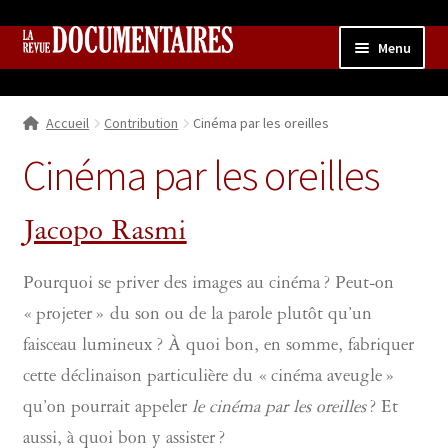
Aller
Aller
Menu
à
au
la
contenu
Accueil
navigation
Accueil
Contribution
Cinéma par les oreilles
Qui sommes nous ?
Ouvrir
le
Cinéma par les oreilles
Collection
menu
enfant
Contributions
Ouvrir
Jacopo Rasmi
le
Boutique
Ouvrir
menu
le
Pourquoi se priver des images au cinéma ? Peut-on
enfant
menu
« projeter » du son ou de la parole plutôt qu’un
enfant
faisceau lumineux ? À quoi bon, en somme, fabriquer
cette déclinaison particulière du « cinéma aveugle »
qu’on pourrait appeler
le cinéma par les oreilles
? Et
aussi, à quoi bon y assister ?