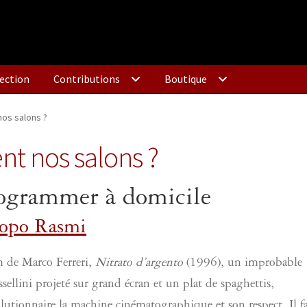
ection
Contributions
Boutique
nos salons ?
nt nos salons ?
ogrammer à domicile
copo Rasmi
m de Marco Ferreri,
Nitrato d’argento
(1996), un improbable
ellini projeté sur grand écran et un plat de spaghettis,
utionnaire la machine cinématographique et son respect. Il f