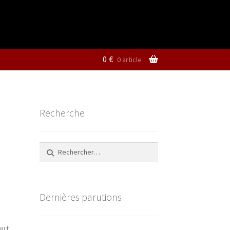
0
€
0 article
Recherche
Rechercher :
Dernières parutions
aut