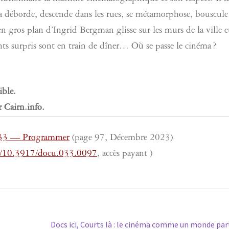
néma déborde, descende dans les rues, se métamorphose, bouscule
n gros plan d’Ingrid Bergman glisse sur les murs de la ville e
ients surpris sont en train de dîner… Où se passe le cinéma ?
ible.
 Cairn.info.
°33 — Programmer
(page 97, Décembre 2023)
rg/10.3917/docu.033.0097
, accès payant )
Article
Docs ici, Courts là : le cinéma comme un monde pa