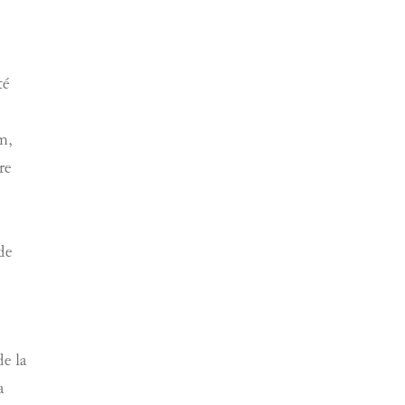
té
lm,
re
de
de la
a