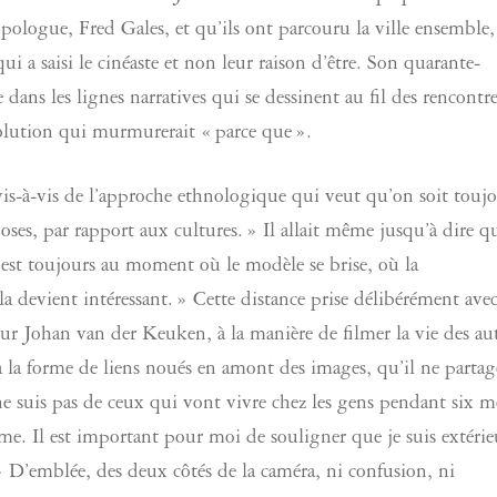
ologue, Fred Gales, et qu’ils ont parcouru la ville ensemble,
qui a saisi le cinéaste et non leur raison d’être. Son quarante-
dans les lignes narratives qui se dessinent au fil des rencontre
solution qui murmurerait « parce que ».
 vis-à-vis de l’approche ethnologique qui veut qu’on soit touj
ses, par rapport aux cultures. » Il allait même jusqu’à dire qu
 c’est toujours au moment où le modèle se brise, où la
la devient intéressant. » Cette distance prise délibérément ave
ur Johan van der Keuken, à la manière de filmer la vie des aut
 la forme de liens noués en amont des images, qu’il ne partag
ne suis pas de ceux qui vont vivre chez les gens pendant six m
rime. Il est important pour moi de souligner que je suis extérie
n. » D’emblée, des deux côtés de la caméra, ni confusion, ni