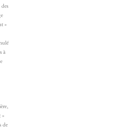
 des
ge
nt »
mulé
s à
ne
ère,
t »
s de