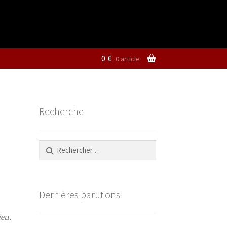
0
€
0 article
Recherche
Rechercher :
Dernières parutions
ieu.