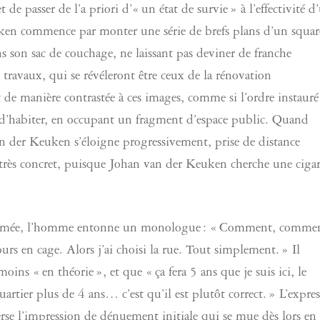
e passer de l’a priori d’« un état de survie » à l’effectivité d
uken commence par monter une série de brefs plans d’un squar
 son sac de couchage, ne laissant pas deviner de franche
 travaux, qui se révéleront être ceux de la rénovation
de manière contrastée à ces images, comme si l’ordre instaur
n d’habiter, en occupant un fragment d’espace public. Quand
an der Keuken s’éloigne progressivement, prise de distance
 très concret, puisque Johan van der Keuken cherche une cigar
entamée, l’homme entonne un monologue : « Comment, commen
urs en cage. Alors j’ai choisi la rue. Tout simplement. » Il
oins « en théorie », et que « ça fera 5 ans que je suis ici, le
quartier plus de 4 ans… c’est qu’il est plutôt correct. » L’expre
se l’impression de dénuement initiale qui se mue dès lors en