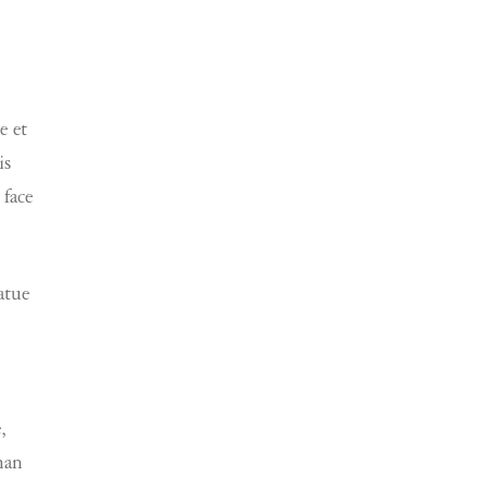
e et
is
 face
atue
,
han