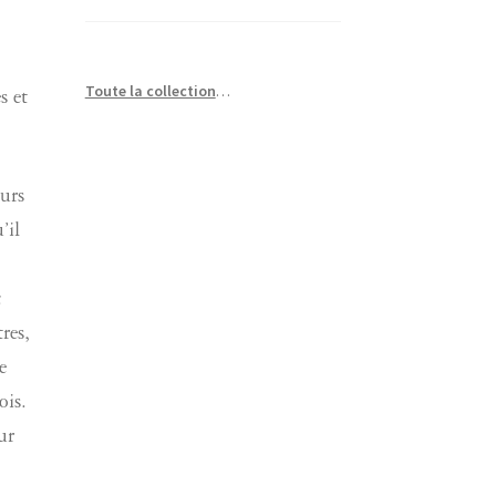
Toute la collection
…
s et
ours
’il
c
res,
e
ois.
ur