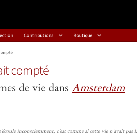
ection
Contributions
Boutique
 compté
ait compté
rmes de vie dans
Amsterdam
’écoule inconsciemment, c’est comme si cette vie n’avait pas l