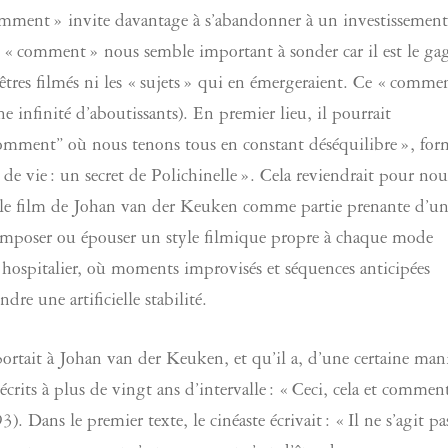
mment » invite davantage à s’abandonner à un investissement
e « comment » nous semble important à sonder car il est le ga
êtres filmés ni les « sujets » qui en émergeraient. Ce « comme
e infinité d’aboutissants). En premier lieu, il pourrait
“comment” où nous tenons tous en constant déséquilibre », for
de vie : un secret de Polichinelle ». Cela reviendrait pour nou
ns le film de Johan van der Keuken comme partie prenante d’u
 imposer ou épouser un style filmique propre à chaque mode
hospitalier, où moments improvisés et séquences anticipées
dre une artificielle stabilité.
tait à Johan van der Keuken, et qu’il a, d’une certaine mani
crits à plus de vingt ans d’intervalle : « Ceci, cela et commen
Dans le premier texte, le cinéaste écrivait : « Il ne s’agit pa