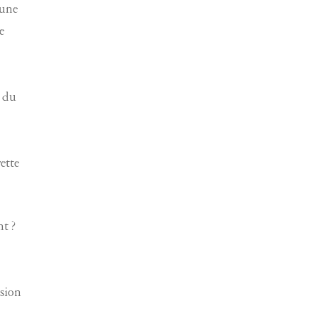
’une
e
é du
ette
t ?
ssion