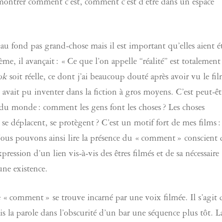
de montrer comment c’est, comment c’est d’être dans un espace
au fond pas grand-chose mais il est important qu’elles aient é
ème, il avançait : « Ce que l’on appelle “réalité” est totalement
ok
soit réelle, ce dont j’ai beaucoup douté après avoir vu le fi
avait pu inventer dans la fiction à gros moyens. C’est peut-êt
t du monde : comment les gens font les choses ? Les choses
 se déplacent, se protègent ? C’est un motif fort de mes films :
Nous pouvons ainsi lire la présence du « comment » conscient 
ession d’un lien vis-à-vis des êtres filmés et de sa nécessaire
une existence.
e « comment » se trouve incarné par une voix filmée. Il s’agit 
is la parole dans l’obscurité d’un bar une séquence plus tôt. L