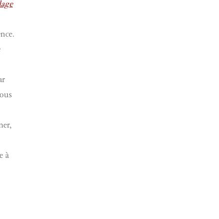
lage
ence.
e
ar
nous
mer,
e à
e