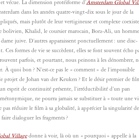
 et vécue. La dimension protéiforme d’
Amsterdam Global Vil
Amsterdam dans les années quatre-vingt-dix sous le jour de la
ppliqués, mais plutôt de leur vertigineuse et complexe coexist
ste bolivien, Khalid, le coursier marocain, Borz-Ali, un homm
e dame juive. D’autres apparaissent ponctuellement : une disc-
. Ces formes de vie se succèdent, elles se font souvent écho p
 retrouvent parfois, et pourtant, nous peinons à les dénombrer, 
er. À quoi bon ? N’est-ce pas le « comment » de l’impossible
le projet de Johan van der Keuken ? Et le désir premier de fil
n esprit de continuité présente, l’irréductibilité d’un pan
r métonymique, ne pourra jamais se substituer à « toute une vi
 pas réduire le film à sa globalité, à apprécier la singularité d
faire dialoguer les fragments ?
bal Village
donne à voir, là où un « pourquoi » appelle à la