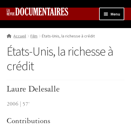
Aller
Aller
Menu
à
au
la
contenu
Accueil
navigation
Accueil
Film
États-Unis, la richesse à crédit
Qui sommes nous ?
Ouvrir
le
États-Unis, la richesse à
Collection
menu
enfant
crédit
Contributions
Ouvrir
le
Boutique
Ouvrir
menu
le
enfant
Laure Delesalle
menu
enfant
2006 | 57‘
Contributions