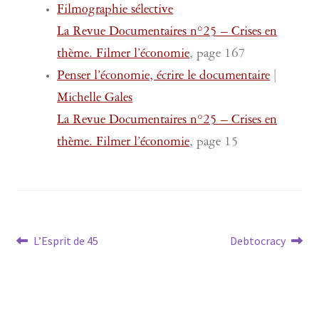
Filmographie sélective
La Revue Documentaires n°25 – Crises en
thème. Filmer l’économie
, page 167
Penser l’économie, écrire le documentaire
|
Michelle Gales
La Revue Documentaires n°25 – Crises en
thème. Filmer l’économie
, page 15
Navigation
Article
Article
L’Esprit de 45
Debtocracy
précédent :
suivant :
de
l’article