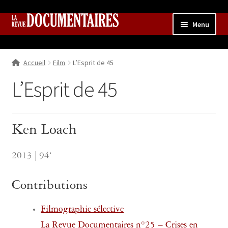
Aller
Aller
Menu
à
au
la
contenu
Accueil
navigation
Accueil
Film
L’Esprit de 45
Qui sommes nous ?
Ouvrir
le
L’Esprit de 45
Collection
menu
enfant
Contributions
Ouvrir
le
Ken Loach
Boutique
Ouvrir
menu
le
enfant
menu
2013 | 94‘
enfant
Contributions
Filmographie sélective
La Revue Documentaires n°25 – Crises en