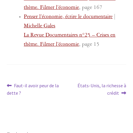
thème. Filmer l’économie
, page 167
Penser l’économie, écrire le documentaire
|
Michelle Gales
La Revue Documentaires n°25 – Crises en
thème. Filmer l’économie
, page 15
Navigation
Article
Article
Faut-il avoir peur de la
États-Unis, la richesse à
précédent :
suivant :
dette ?
crédit
de
l’article