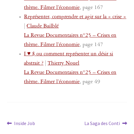
thème. Filmer l’économie
, page 167
Représenter, comprendre et agir sur la « crise »
|
Claude Bailblé
La Revue Documentaires n°25 – Crises en
thème. Filmer l’économie
, page 147
I ♥ $ ou comment représenter un désir si
abstrait ?
|
Thierry Nouel
La Revue Documentaires n°25 – Crises en
thème. Filmer l’économie
, page 49
Navigation
Article
Article
Inside Job
La Saga des Conti
précédent :
suivant :