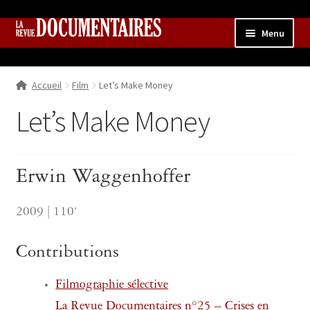
Aller
Aller
Menu
à
au
la
contenu
Accueil
navigation
Accueil
Film
Let’s Make Money
Qui sommes nous ?
Ouvrir
le
Let’s Make Money
Collection
menu
enfant
Contributions
Ouvrir
le
Erwin Waggenhoffer
Boutique
Ouvrir
menu
le
enfant
menu
2009 | 110‘
enfant
Contributions
Filmographie sélective
La Revue Documentaires n°25 – Crises en