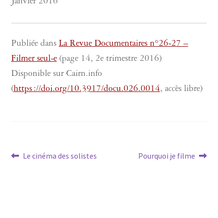
Janvier 2016
Publiée dans
La Revue Documentaires n°26-27 –
Filmer seul-e
(page 14, 2e trimestre 2016)
Disponible sur Cairn.info
(
https ://doi.org/10.3917/docu.026.0014
, accès libre)
Navigation
Article
Article
Le cinéma des solistes
Pourquoi je filme
précédent :
suivant :
de
l’article