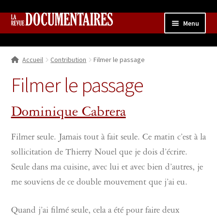
Aller
Aller
Menu
à
au
la
contenu
Accueil
navigation
Accueil
Contribution
Filmer le passage
Qui sommes nous ?
Ouvrir
le
Filmer le passage
Collection
menu
enfant
Contributions
Ouvrir
Dominique Cabrera
le
Boutique
Ouvrir
menu
le
Filmer seule. Jamais tout à fait seule. Ce matin c’est à la
enfant
menu
sollicitation de Thierry Nouel que je dois d’écrire.
enfant
Seule dans ma cuisine, avec lui et avec bien d’autres, je
me souviens de ce double mouvement que j’ai eu.
Quand j’ai filmé seule, cela a été pour faire deux